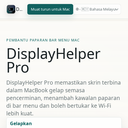
DisplayHelper Pro
Muat turun untuk Mac
🌐 - 🇲🇾 Bahasa Melayu
PEMBANTU PAPARAN BAR MENU MAC
DisplayHelper
Pro
DisplayHelper Pro memastikan skrin terbina
dalam MacBook gelap semasa
pencerminan, menambah kawalan paparan
di bar menu dan boleh bertukar ke Wi-Fi
lebih kuat.
Gelapkan