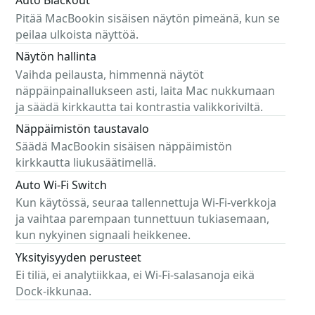
Auto Blackout
Pitää MacBookin sisäisen näytön pimeänä, kun se
peilaa ulkoista näyttöä.
Näytön hallinta
Vaihda peilausta, himmennä näytöt
näppäinpainallukseen asti, laita Mac nukkumaan
ja säädä kirkkautta tai kontrastia valikkoriviltä.
Näppäimistön taustavalo
Säädä MacBookin sisäisen näppäimistön
kirkkautta liukusäätimellä.
Auto Wi-Fi Switch
Kun käytössä, seuraa tallennettuja Wi-Fi-verkkoja
ja vaihtaa parempaan tunnettuun tukiasemaan,
kun nykyinen signaali heikkenee.
Yksityisyyden perusteet
Ei tiliä, ei analytiikkaa, ei Wi-Fi-salasanoja eikä
Dock-ikkunaa.