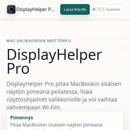
DisplayHelper Pro
Lataa Macille
🌐 - 🇫🇮 Suomi
MAC-VALIKKORIVIN NÄYTTÖAPU
DisplayHelper
Pro
DisplayHelper Pro pitää MacBookin sisäisen
näytön pimeänä peilatessa, lisää
näyttöohjaimet valikkoriville ja voi vaihtaa
vahvempaan Wi-Fiin.
Pimennys
Pitää MacBookin sisäisen näytön pimeänä