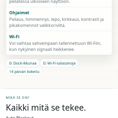
peilatessa ulkoiseen näyttöön.
Ohjaimet
Peilaus, himmennys, lepo, kirkkaus, kontrasti ja
pikakomennot valikkoriviltä.
Wi-Fi
Voi vaihtaa vahvempaan tallennettuun Wi-Fiin,
kun nykyinen signaali heikkenee.
Ei Dock-ikkunaa
Ei Wi-Fi-salasanoja
14 päivän kokeilu
MIKÄ SE ON?
Kaikki mitä se tekee.