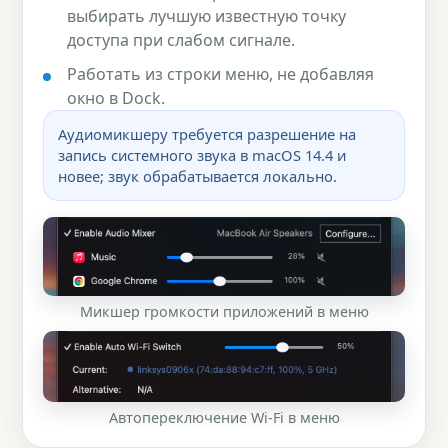
выбирать лучшую известную точку
доступа при слабом сигнале.
Работать из строки меню, не добавляя
окно в Dock.
Аудиомикшеру требуется разрешение на
запись системного звука в macOS 14.4 и
новее; звук обрабатывается локально.
Микшер громкости приложений в меню
Автопереключение Wi-Fi в меню