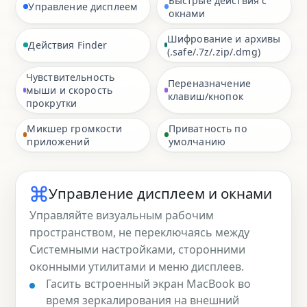
Быстрые действия с
Управление дисплеем
окнами
Шифрование и архивы
Действия Finder
(.safe/.7z/.zip/.dmg)
Чувствительность
Переназначение
мыши и скорость
клавиш/кнопок
прокрутки
Микшер громкости
Приватность по
приложений
умолчанию
Управление дисплеем и окнами
Управляйте визуальным рабочим
пространством, не переключаясь между
Системными настройками, сторонними
оконными утилитами и меню дисплеев.
Гасить встроенный экран MacBook во
время зеркалирования на внешний