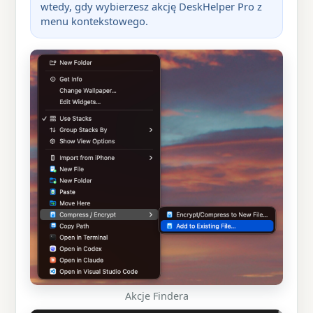
wtedy, gdy wybierzesz akcję DeskHelper Pro z
menu kontekstowego.
Akcje Findera