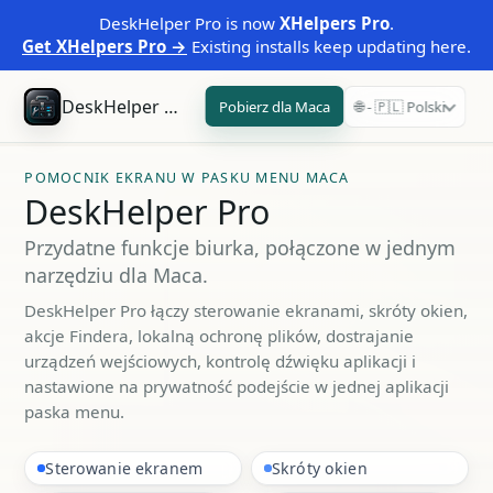
DeskHelper Pro is now
XHelpers Pro
.
Get XHelpers Pro →
Existing installs keep updating here.
DeskHelper Pro
Pobierz dla Maca
🌐 - 🇵🇱 Polski
POMOCNIK EKRANU W PASKU MENU MACA
DeskHelper Pro
Przydatne funkcje biurka, połączone w jednym
narzędziu dla Maca.
DeskHelper Pro łączy sterowanie ekranami, skróty okien,
akcje Findera, lokalną ochronę plików, dostrajanie
urządzeń wejściowych, kontrolę dźwięku aplikacji i
nastawione na prywatność podejście w jednej aplikacji
paska menu.
Sterowanie ekranem
Skróty okien