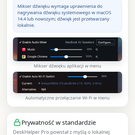
Mikser dźwięku wymaga uprawnienia do
nagrywania dźwięku systemowego w macOS
14.4 lub nowszym; dźwięk jest przetwarzany
lokalnie.
Mikser dźwięku aplikacji w menu
Automatyczne przełączanie Wi-Fi w menu
Prywatność w standardzie
DeskHelper Pro powstał z myślą o lokalnej