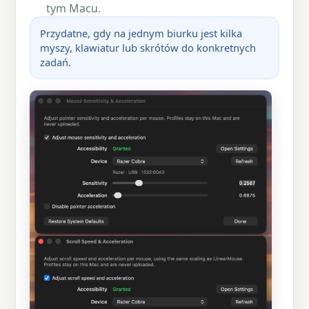
tym Macu.
Przydatne, gdy na jednym biurku jest kilka
myszy, klawiatur lub skrótów do konkretnych
zadań.