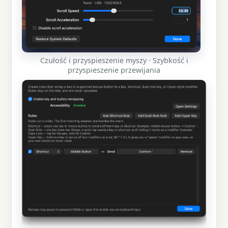
Czułość i przyspieszenie myszy · Szybkość i
przyspieszenie przewijania