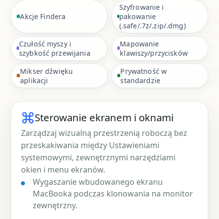
Szyfrowanie i
Akcje Findera
pakowanie
(.safe/.7z/.zip/.dmg)
Czułość myszy i
Mapowanie
szybkość przewijania
klawiszy/przycisków
Mikser dźwięku
Prywatność w
aplikacji
standardzie
Sterowanie ekranem i oknami
Zarządzaj wizualną przestrzenią roboczą bez
przeskakiwania między Ustawieniami
systemowymi, zewnętrznymi narzędziami
okien i menu ekranów.
Wygaszanie wbudowanego ekranu
MacBooka podczas klonowania na monitor
zewnętrzny.