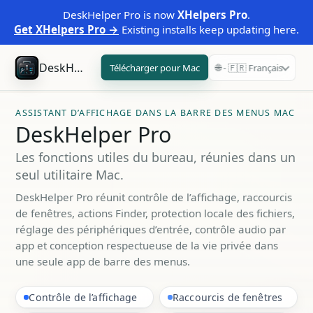
DeskHelper Pro is now
XHelpers Pro
.
Get XHelpers Pro →
Existing installs keep updating here.
DeskHelper Pro
Télécharger pour Mac
🌐 - 🇫🇷 Français
ASSISTANT D’AFFICHAGE DANS LA BARRE DES MENUS MAC
DeskHelper Pro
Les fonctions utiles du bureau, réunies dans un
seul utilitaire Mac.
DeskHelper Pro réunit contrôle de l’affichage, raccourcis
de fenêtres, actions Finder, protection locale des fichiers,
réglage des périphériques d’entrée, contrôle audio par
app et conception respectueuse de la vie privée dans
une seule app de barre des menus.
Contrôle de l’affichage
Raccourcis de fenêtres