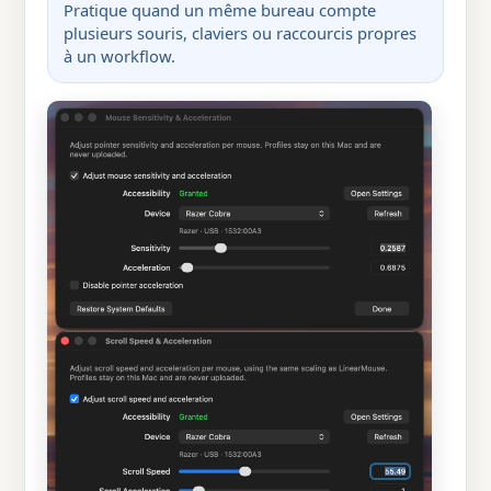
Pratique quand un même bureau compte
plusieurs souris, claviers ou raccourcis propres
à un workflow.