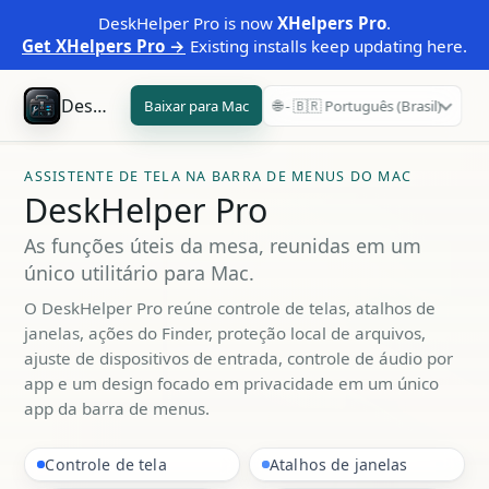
DeskHelper Pro is now
XHelpers Pro
.
Get XHelpers Pro →
Existing installs keep updating here.
DeskHelper Pro
Baixar para Mac
🌐 - 🇧🇷 Português (Brasil)
ASSISTENTE DE TELA NA BARRA DE MENUS DO MAC
DeskHelper Pro
As funções úteis da mesa, reunidas em um
único utilitário para Mac.
O DeskHelper Pro reúne controle de telas, atalhos de
janelas, ações do Finder, proteção local de arquivos,
ajuste de dispositivos de entrada, controle de áudio por
app e um design focado em privacidade em um único
app da barra de menus.
Controle de tela
Atalhos de janelas