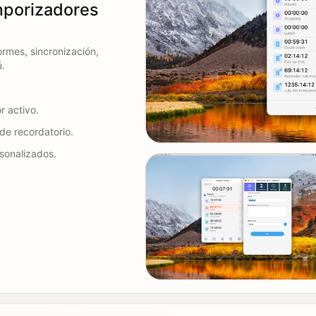
mporizadores
rmes, sincronización,
ú.
r activo.
de recordatorio.
rsonalizados.