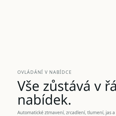
OVLÁDÁNÍ V NABÍDCE
Vše zůstává v ř
nabídek.
Automatické ztmavení, zrcadlení, tlumení, jas a