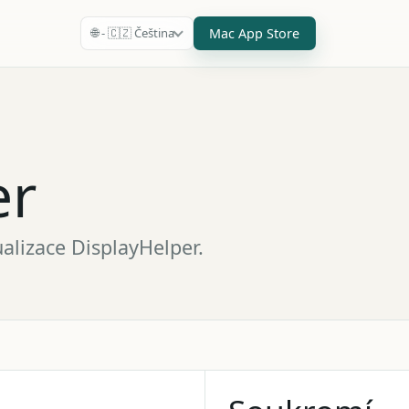
Mac App Store
🌐 - 🇨🇿 Čeština
er
alizace DisplayHelper.